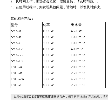
2、长时间工作，加热管会老化，需要更换，请及时与我厂。
3、在使用过程中，如发现其他问题，请随时，以便及时解决。
其他相关产品：
型号
功率
出水量
SYZ-A
1000W
4500W
SYZ-B
1500W
1000ml\h
SYZ-C
3000W
1000ml\h
SYZ-120
1000W
400ml\h
SYZ-550
1500W
1000ml\h
SYZ-135
3000W
2000ml\h
1810-A
1500W
2000ml\h
1810-B
3000W
2500ml\h
1810-2A
3000W
4500ml\h
1810-C
4500W
2500ml\h
如果你对
SYZ-135石英亚沸蒸馏器
感兴趣，想了解更详细的产品信息，填