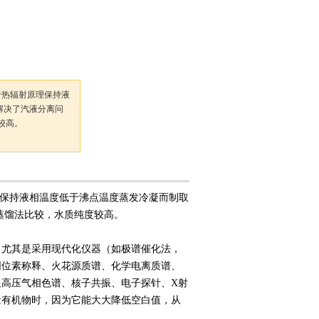
基于热辐射原理保持液
解决了汽液分离问
较高。
原理保持液相温度低于沸点温度蒸发冷凝而制取
蒸馏法比较，水质纯度较高。
，尤其是采用现代化仪器（如极谱催化法，
同位素称释、火花源质谱、化学电离质谱、
高压气相色谱、核子共振、电子探针、X射
量有机物时，因为它能大大降低空白值，从