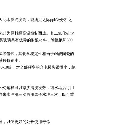
此水质纯度高，能满足之际ppb级分析之
化硅为原料经高温熔制而成。其二氧化硅含
石英玻璃具有优异的耐酸材料，除氢氟和300
硫等侵蚀，其化学稳定性相当于耐酸陶瓷的
胀系数特别小。
0-10倍，对全部频率的介电损失很微小，绝
离子水)这样可以减少清洗次数，结水垢后可用
用自来水冲洗三次再用离子水冲三次，既可重
器，以便更好的处长使用寿命。