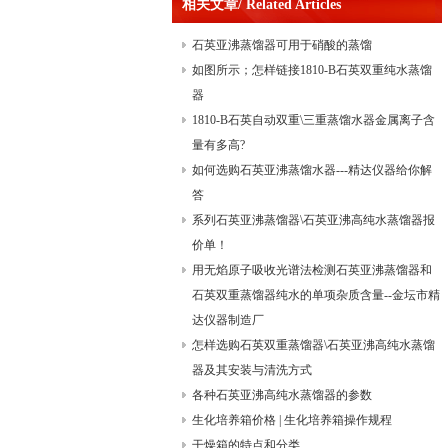
相关文章/ Related Articles
石英亚沸蒸馏器可用于硝酸的蒸馏
如图所示；怎样链接1810-B石英双重纯水蒸馏
器
1810-B石英自动双重\三重蒸馏水器金属离子含
量有多高?
如何选购石英亚沸蒸馏水器---精达仪器给你解
答
系列石英亚沸蒸馏器\石英亚沸高纯水蒸馏器报
价单！
用无焰原子吸收光谱法检测石英亚沸蒸馏器和
石英双重蒸馏器纯水的单项杂质含量--金坛市精
达仪器制造厂
怎样选购石英双重蒸馏器\石英亚沸高纯水蒸馏
器及其安装与清洗方式
各种石英亚沸高纯水蒸馏器的参数
生化培养箱价格 | 生化培养箱操作规程
干燥箱的特点和分类