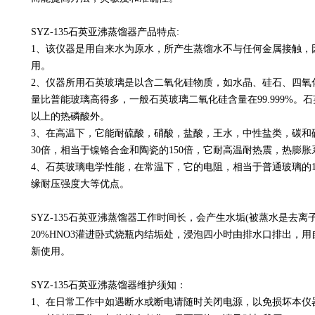
SYZ-135石英亚沸蒸馏器产品特点:
1、该仪器是用自来水为原水，所产生蒸馏水不与任何金属接触，因
用。
2、仪器所用石英玻璃是以含二氧化硅物质，如水晶、硅石、四氧
量比普能玻璃高得多，一般石英玻璃二氧化硅含量在99.999%。
以上的热磷酸外。
3、在高温下，它能耐硫酸，硝酸，盐酸，王水，中性盐类，碳和
30倍，相当于镍铬合金和陶瓷的150倍，它耐高温耐热震，热膨
4、石英玻璃电学性能，在常温下，它的电阻，相当于普通玻璃的1
缘耐压强度大等优点。
SYZ-135石英亚沸蒸馏器工作时间长，会产生水垢(被蒸水是去
20%HNO3灌进卧式烧瓶内结垢处，浸泡四小时由排水口排出，
新使用。
SYZ-135石英亚沸蒸馏器维护须知：
1、在日常工作中如遇断水或断电请随时关闭电源，以免损坏本仪