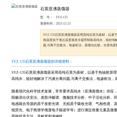
石英亚沸蒸馏器
型 号：
SYZ-135
更新时间：
2025-12-23
SYZ-135石英亚沸蒸馏器采用高纯石英为基材，以
相温度低于沸点温度蒸发冷凝而制取高纯水，较好地
题,与离子交换法，电渗析法，蒸馏法比较，水质纯度
SYZ-135石英亚沸蒸馏器的详细资料：
SYZ-135石英亚沸蒸馏器采用高纯石英为基材，以基于热辐射
高纯水，较好地解决了汽液分离问题,与离子交换法，电渗析法，
随着现代化科学技术发展，常常要求高纯水（亚沸蒸馏水）供应
阳极溶出伏安法、差肪冲极谱、微服技术分析、中子活化分析、
电感藉合等源的原子发射光谱、无焰原子吸收光谱、气相色谱、及
线荧光、电子熊谱学俄显电子能诺学等）进行测定痕量元素及微
而能提高方法，灵敏度和准确性。