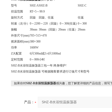
型号
SHZ-A
SHZ-B
SHZ-C
控温范围
RT+5
～
99.9
旋转方式
回旋
回旋、往返
往返
转速（次
/
分）
0
～
220
0
～
220
（回旋）
0
～
300(
往返
)
0
～
300
振幅
30mm
30mm
（回旋）
20mm
（往返）
20mm
外形尺寸
(mm)
705×515×470
摇床面积
(mm)
380×300
功率
1600W
Z大配置
6
只
500ml
或
3-4
只
1000ml
定时范围
0
～
999
小时
SHZ-B
水浴恒温振荡器三包一年
.
终身维护
!
SHZ-B
水浴恒温振荡器
可根据顾客要求进行订做尺寸和型号
如果你对
SHZ-B水浴恒温振荡器
感兴趣，想了解更详细的产品信息，填写
产品：