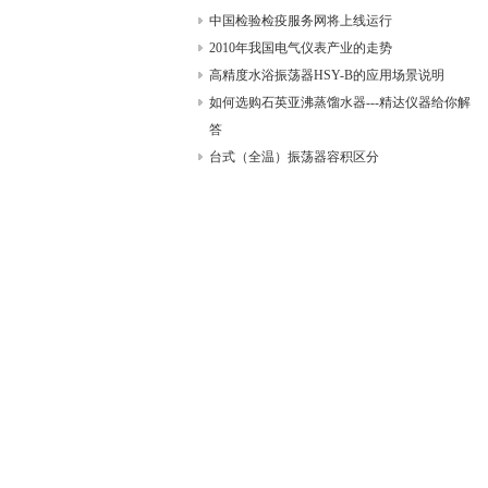
中国检验检疫服务网将上线运行
2010年我国电气仪表产业的走势
高精度水浴振荡器HSY-B的应用场景说明
如何选购石英亚沸蒸馏水器---精达仪器给你解
答
台式（全温）振荡器容积区分