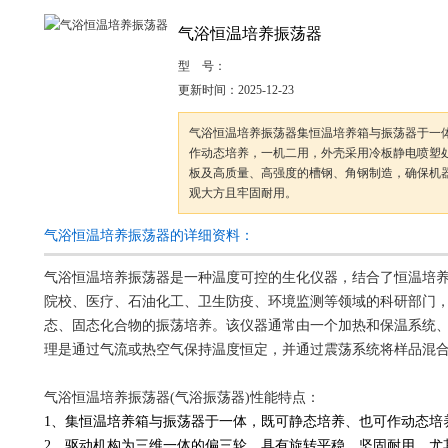
气浴恒温培养振荡器
型 号：
更新时间：
2025-12-23
气浴恒温培养振荡器集恒温培养箱与振荡器于一
作动态培养，一机二用，外壳采用冷板静电喷塑
板及高质量、高强度的槽钢、角钢制造，确保机
观大方且牢固耐用。
气浴恒温培养振荡器的详细资料：
气浴恒温培养振荡器是一种温度可控的生化仪器，结合了恒温培
院校、医疗、石油化工、卫生防疫、环境监测等领域的科研部门
态、固态化合物的振荡培养。该仪器通常由一个加热和保温系统
理是通过气流或热空气保持温度恒定，并通过震荡系统将样品混
气浴恒温培养振荡器(气浴振荡器)性能特点：
1、集恒温培养箱与振荡器于一体，既可静态培养、也可作动态培
2、驱动机构为三维一体的偏三轮，具有旋转平稳、坚固耐用，尤