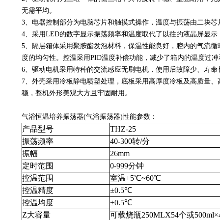
无需平均。
3、电器控制部分为电脑芯片和触摸式操作，温度与振荡由二块芯
4、采用LED的数字显示振荡频率和温度取代了以往的液晶屏显
5、隔层箱体采用聚胺酯发泡材料，保温性能良好，腔内的气流循
度的均匀性。控温采用PID温度补偿功能，减少了箱内的温度过
6、驱动电机采用特种的交流感应无刷电机，使用后故障少、寿命
7、外壳采用冷板静电喷塑处理，底板采用高厚度冷板及高质量、
稳，整机外形美观大方且牢固耐用。
气浴恒温培养振荡器(气浴振荡器)性能参数：
产品型号
THZ-25
振荡频率
40-300转/分
振幅
26mm
定时范围
0-999分钟
控温范围
室温+5℃~60℃
控温精度
±0.5℃
控温均度
±0.5℃
Z大容量
可载烧瓶250MLX54个或500ml×4