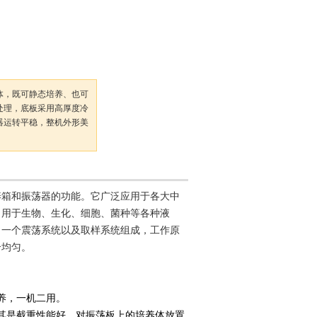
体，既可静态培养、也可
处理，底板采用高厚度冷
器运转平稳，整机外形美
养箱和振荡器的功能。它广泛应用于各大中
，用于生物、生化、细胞、菌种等各种液
、一个震荡系统以及取样系统组成，工作原
合均匀。
养，一机二用。
其是截重性能好，对振荡板上的培养体放置