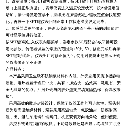
1、设定温度：按SET键可设定温度，按SET键下排数码管数据闪
动（上排正常测温），表示仪表进入温度设定状态，按Δ键设定值
增加，按▽键设定值减小，持续按增加键或减少键设定值会快速变
化，再按一下SET键仪表回到正常工作状态温度设定完毕。
2、传感器误差的修正：在确认仪表显示的值不是正确的测量值时
可对显示值进行修正。
按SET键3秒进入仪表内层菜单，选定参数SC后配合Δ或▽键可设
定此参数。传感器误差的修正的范围为+50到-50，修正完成后再按
SET键3秒退出。仪表出厂时修正值为0，使用时要防止把显示正确
的仪表修正至不正确
产品特点：
本产品采用卫生级不锈钢板材料作内胆。外壳选用优质冷板静电
喷塑。电热器置于锅底中央，具有：加热快、热效高、耗电省、安
全无泄露的优点。油浴外壳与内胆外壁夹层填充隔热棉，保温效果
极*。
采用高效的散热封装设计，保障了仪器工作的可连续性。泵头材
质为耐高温绝缘材料，泵芯采用高温轴承，氟胶油封，防腐耐高
温，出、进油采用铸件铜阀门。机底安装万向地角轮，使用便捷。
温控系统通过我们的改良，不论是数显还是表显，均增加了可控