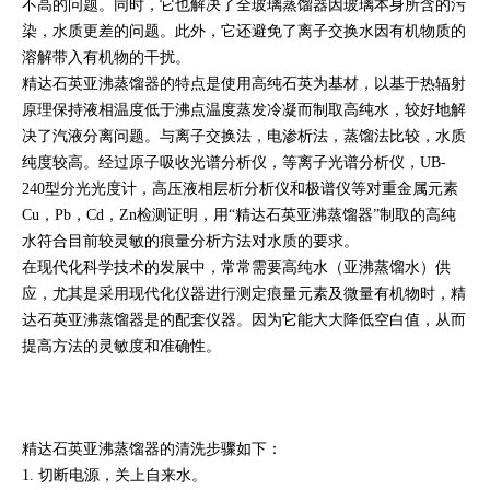
不高的问题。同时，它也解决了全玻璃蒸馏器因玻璃本身所含的污
染，水质更差的问题。此外，它还避免了离子交换水因有机物质的
溶解带入有机物的干扰。
精达石英亚沸蒸馏器的特点是使用高纯石英为基材，以基于热辐射
原理保持液相温度低于沸点温度蒸发冷凝而制取高纯水，较好地解
决了汽液分离问题。与离子交换法，电渗析法，蒸馏法比较，水质
纯度较高。经过原子吸收光谱分析仪，等离子光谱分析仪，UB-
240型分光光度计，高压液相层析分析仪和极谱仪等对重金属元素
Cu，Pb，Cd，Zn检测证明，用“精达石英亚沸蒸馏器”制取的高纯
水符合目前较灵敏的痕量分析方法对水质的要求。
在现代化科学技术的发展中，常常需要高纯水（亚沸蒸馏水）供
应，尤其是采用现代化仪器进行测定痕量元素及微量有机物时，精
达石英亚沸蒸馏器是的配套仪器。因为它能大大降低空白值，从而
提高方法的灵敏度和准确性。
精达石英亚沸蒸馏器的清洗步骤如下：
1. 切断电源，关上自来水。