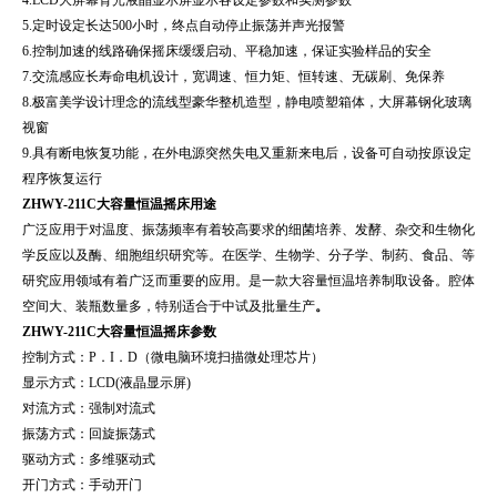
5.
定时设定长达
500
小时，终点自动停止振荡并声光报警
6.
控制加速的线路确保摇床缓缓启动、平稳加速，保证实验样品的安全
7.
交流感应长寿命电机设计，宽调速、恒力矩、恒转速、无碳刷、免保养
8.
极富美学设计理念的流线型豪华整机造型，静电喷塑箱体，大屏幕钢化玻璃
视窗
9.
具有断电恢复功能，在外电源突然失电又重新来电后，设备可自动按原设定
程序恢复运行
ZHWY-211C
大容量恒温摇床用途
广泛应用于对温度、振荡频率有着较高要求的细菌培养、发酵、杂交和生物化
学反应以及酶、细胞组织研究等。在医学、生物学、分子学、制药、食品、等
研究应用领域有着广泛而重要的应用。是一款大容量恒温培养制取设备。腔体
空间大、装瓶数量多，特别适合于中试及批量生产
。
ZHWY-211C
大容量恒温摇床参数
控制方式：
P
．
I
．
D
（微电脑环境扫描微处理芯片）
显示方式：
LCD(
液晶显示屏
)
对流方式：强制对流式
振荡方式：回旋振荡式
驱动方式：多维驱动式
开门方式：手动开门