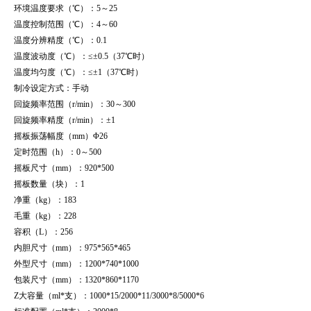
环境温度要求（
℃
）：
5
～
25
温度控制范围（
℃
）：
4
～
60
温度分辨精度（
℃
）：
0.1
温度波动度（
℃
）：
≤±0.5
（
37
℃
时）
温度均匀度（
℃
）：
≤±1
（
37
℃
时）
制冷设定方式：手动
回旋频率范围（
r/min
）：
30
～
300
回旋频率精度（
r/min
）：
±1
摇板振荡幅度（
mm
）
Φ26
定时范围（
h
）：
0
～
500
摇板尺寸（
mm
）：
920*500
摇板数量（块）：
1
净重（
kg
）：
183
毛重（
kg
）：
228
容积（
L
）：
256
内胆尺寸（
mm
）：
975*565*465
外型尺寸（
mm
）：
1200*740*1000
包装尺寸（
mm
）：
1320*860*1170
Z大容量（
ml*
支）：
1000*15/2000*11/3000*8/5000*6