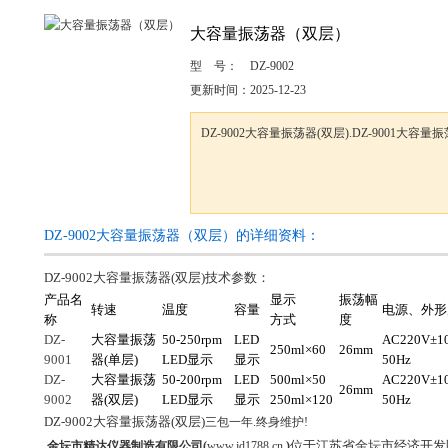
大容量振荡器（双层）
型 号：
DZ-9002
更新时间：
2025-12-23
DZ-9002大容量振荡器(双层).DZ-9001大容量
DZ-9002大容量振荡器（双层）的详细资料：
DZ-9002
大容量振荡器(
双
层)
技术参数：
产品名
显示
振荡幅
转速
温度
容量
电源、外形
称
方式
度
DZ-
大容量振荡
50-250rpm
LED
AC220V
±1
250ml
×60
26mm
9001
器(单层)
LED
显示
显示
50Hz
DZ-
大容量振荡
50-200rpm
LED
500ml
×50
AC220V
±1
26mm
9002
器(双层)
LED
显示
显示
250ml×120
50Hz
DZ-9002
大容量振荡器(
双
层)
三包一年
.
终身维护
!
位于江苏省金坛市经济开发
金坛市精达仪器制造有限公司
(
www.jd1788.cn
)