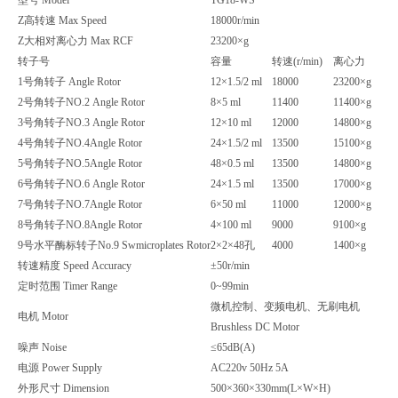
Z高转速
Max Speed
18000r/min
Z大相对离心力
Max RCF
23200
×
g
转子号
容量
转速
(r/min)
离心力
1
号角转子
Angle Rotor
12
×
1.5/2 ml
18000
23200
×
g
2
号角转子
NO.2 Angle Rotor
8
×
5 ml
11400
11400
×
g
3
号角转子
NO.3 Angle Rotor
12
×
10 ml
12000
14800
×
g
4
号角转子
NO.4Angle Rotor
24
×
1.5/2 ml
13500
15100
×
g
5
号角转子
NO.5Angle Rotor
48
×
0.5 ml
13500
14800
×
g
6
号角转子
NO.6 Angle Rotor
24
×
1.5 ml
13500
17000
×
g
7
号角转子
NO.7Angle Rotor
6
×
50 ml
11000
12000
×
g
8
号角转子
NO.8Angle Rotor
4
×
100 ml
9000
9100
×
g
9
号水平酶标转子
No.9 Swmicroplates Rotor
2
×
2
×
48
孔
4000
1400
×
g
转速精度
Speed Accuracy
±
50r/min
定时范围
Timer Range
0~99min
微机控制、变频电机、无刷电机
电机
Motor
Brushless DC Motor
噪声
Noise
≤
65dB(A)
电源
Power Supply
AC220v 50Hz 5A
外形尺寸
Dimension
500
×
360
×
330mm(L
×
W
×
H)