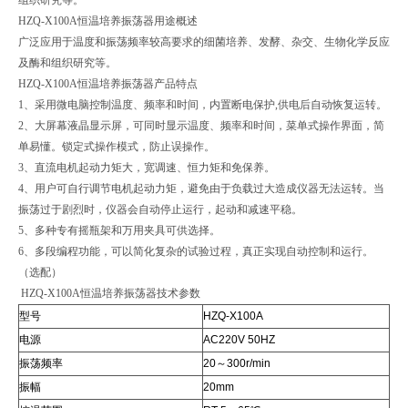
HZQ-X100A恒温培养振荡器用途概述
广泛应用于温度和振荡频率较高要求的细菌培养、发酵、杂交、生物化学反应
及酶和组织研究等。
HZQ-X100A恒温培养振荡器产品特点
1、采用微电脑控制温度、频率和时间，内置断电保护,供电后自动恢复运转。
2、大屏幕液晶显示屏，可同时显示温度、频率和时间，菜单式操作界面，简
单易懂。锁定式操作模式，防止误操作。
3、直流电机起动力矩大，宽调速、恒力矩和免保养。
4、用户可自行调节电机起动力矩，避免由于负载过大造成仪器无法运转。当
振荡过于剧烈时，仪器会自动停止运行，起动和减速平稳。
5、多种专有摇瓶架和万用夹具可供选择。
6、多段编程功能，可以简化复杂的试验过程，真正实现自动控制和运行。
（选配）
HZQ-X100A恒温培养振荡器技术参数
型号
HZQ-X100A
电源
AC220V 50HZ
振荡频率
20～300r/min
振幅
20mm