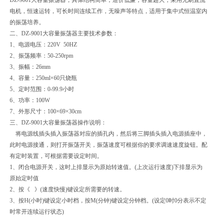
电机，恒速运转，可长时间连续工作，无噪声等特点，适用于集中式恒温室内
的振荡培养。
二、DZ-9001大容量振荡器主要技术参数：
1、电源电压：220V 50HZ
2、振荡频率：50-250rpm
3、振幅：26mm
4、容量：250ml×60只烧瓶
5、定时范围：0-99.9小时
6、功率：100W
7、外形尺寸：100×69×30cm
三、DZ-9001大容量振荡器操作说明：
将电源线插头插入振荡器对应的插孔内，然后将三脚插头插入电源插座中，
此时电源接通，则打开振荡开关，振荡速度可根据你的要求调速速度旋钮。配
有定时装置，可根据需要设定时间。
1、闭合电源开关，这时上排显示为原始转速值。(上次运行速度)下排显示为
原始定时值
2、按《 》(速度快慢)键设定所需要的转速。
3、按H(小时)键设定小时档，按M(分钟)键设定分钟档。(设定0时0分表示不定
时常开连续运行状态)