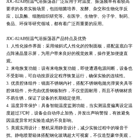
JDC-82AB恒温气浴振荡器广泛应用于对温度、振荡频率有着较高
要求的各类实验场景，包括细菌培养、发酵、杂交和生物化学反
应，以及酶、细胞组织研究等。在医学、生物学、分子学、制药、
食品、环保等研究领域，都有着广泛而重要的应用。
JDC-82AB恒温气浴振荡器产品特点及优势
1. 人性化操作界面：采用倾斜式人性化的控制面板，搭配蓝底白字
点阵液晶显示屏，为用户带来良好的视觉效果，操作更加便捷直
观。
2. 来电恢复功能：设有来电恢复功能，即使遭遇电源间断，设备也
不受影响，可自动按原设定程序恢复运行，确保实验的连续性。
3. 优质腔体组件：镜面不锈钢内衬，搭配不锈钢电抛光弹簧夹具等
腔体组件，外壳由优质钢板制作，不仅坚固耐用，而且不锈钢材质
不易生锈，保证了设备的长期稳定使用。
4. 温度异常保护：具备智能温度监测功能，当实测温度偏离设定温
度超过3℃时，设备会自动停止加热，并发出声响警报，有效避免
因温度异常对实验造成的不良影响。
5. 美观实用设计：整机采用静音设计，减少实验过程中的噪音干
扰。静电喷塑箱体搭配钢化玻璃超大可视窗，不仅造型豪华美观，