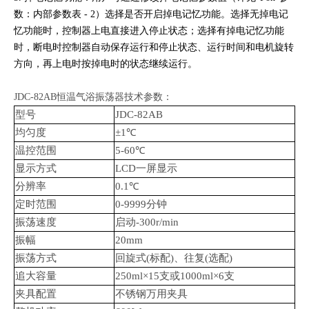
数：内部参数表 - 2）选择是否开启掉电记忆功能。选择无掉电记
忆功能时，控制器上电直接进入停止状态；选择有掉电记忆功能
时，断电时控制器自动保存运行和停止状态、运行时间和电机旋转
方向，再上电时按掉电时的状态继续运行。
JDC-82AB恒温气浴振荡器技术参数：
型号
JDC-82AB
均匀度
±1℃
温控范围
5-60℃
显示方式
LCD一屏显示
分辨率
0.1℃
定时范围
0-9999分钟
振荡速度
启动-300r/min
振幅
20mm
振荡方式
回旋式(标配)、往复(选配)
追大容量
250ml×15支或1000ml×6支
夹具配置
不锈钢万用夹具