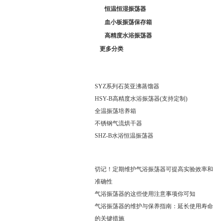
恒温恒湿振荡器
血小板振荡保存箱
高精度水浴振荡器
更多分类
推荐产品/ Recommended Products
SYZ系列石英亚沸蒸馏器
HSY-B高精度水浴振荡器(支持定制)
全温振荡培养箱
不锈钢气流烘干器
SHZ-B水浴恒温振荡器
相关文章/ Related Articles
切记！定期维护气浴振荡器可提高实验效率和
准确性
气浴振荡器的这些使用注意事项你可知
气浴振荡器的维护与保养指南：延长使用寿命
的关键措施