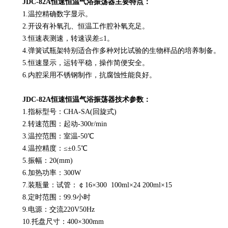
JDC-82A恒速恒温气浴振荡器主要特点：
1.温控精确数字显示。
2.开设有补氧孔、恒温工作腔补氧充足。
3.恒速表测速，转速误差≤1。
4.弹簧试瓶架特别适合作多种对比试验的生物样品的培养制备。
5.恒速显示，运转平稳，操作简便安全。
6.内腔采用不锈钢制作，抗腐蚀性能良好。
JDC-82A恒速恒温气浴振荡器技术参数：
1.指标型号：CHA-SA(回旋式)
2.转速范围：起动-300r/min
3.温控范围：室温-50℃
4.温控精度：≤±0.5℃
5.振幅：20(mm)
6.加热功率：300W
7.装瓶量：试管：￠16×300 100ml×24 200ml×15
8.定时范围：99.9小时
9.电源：交流220V50Hz
10.托盘尺寸：400×300mm