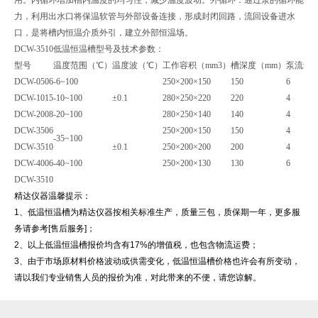
力，利用出水口将保温软管与外部设备连接，形成封闭回路，流回设备进水
口，是将槽内恒温介质外引，建立外部恒温场。
DCW-3510
低温恒温槽型号及技术参数：
型号
温度范围（
℃
）
温度波（
℃
）
工作容积（
mm3
）
槽深度（
mm
）
泵流量
DCW-0506
-6~100
250×200×150
150
6
DCW-1015
-10~100
±0.1
280×250×220
220
4
DCW-2008
-20~100
280×250×140
140
4
DCW-3506
250×200×150
150
4
-35~100
DCW-3510
±0.1
250×200×200
200
4
DCW-4006
-40~100
250×200×130
130
6
DCW-3510
精达仪器温馨提示：
1
、低温恒温槽为精达仪器按相关标准生产，质量三包，质保期一年，更多服
务请参考
[
售后服务
]
；
2
、以上低温恒温槽报价均含有
17%
的增值税，也包含物流运费；
3
、由于市场原材料价格波动或供需变化，低温恒温槽价格也许会有所变动，
请以我们专业销售人员的报价为准，对此带来的不便，请您谅解。