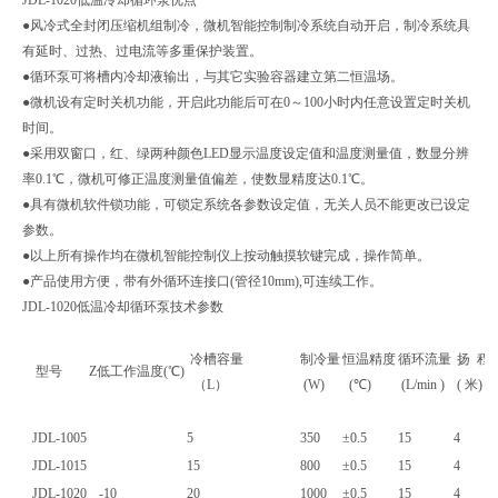
●风冷式全封闭压缩机组制冷，微机智能控制制冷系统自动开启，制冷系统具
有延时、过热、过电流等多重保护装置。
●循环泵可将槽内冷却液输出，与其它实验容器建立第二恒温场。
●微机设有定时关机功能，开启此功能后可在0～100小时内任意设置定时关机
时间。
●采用双窗口，红、绿两种颜色LED显示温度设定值和温度测量值，数显分辨
率0.1℃，微机可修正温度测量值偏差，使数显精度达0.1℃。
●具有微机软件锁功能，可锁定系统各参数设定值，无关人员不能更改已设定
参数。
●以上所有操作均在微机智能控制仪上按动触摸软键完成，操作简单。
●产品使用方便，带有外循环连接口(管径10mm),可连续工作。
JDL-1020低温冷却循环泵技术参数
冷槽
容量
制
冷量
恒温精度
循环流量
扬 程
型号
Z低工作温度(℃)
（L）
(W)
(℃)
(L/min )
(
米)
JDL-1005
5
350
±0.5
15
4
JDL-1015
15
800
±0.5
15
4
JDL-1020
-
10
20
1000
±0.5
15
4