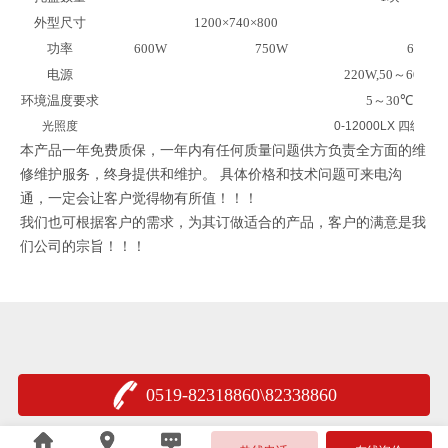
外型尺寸
1200×740×800
功率
600W
750W
600W
电源
220W,50
～
60Hz
环境温度要求
5
～
30
℃
光照度
0-12000LX 四级可调
本产品一年免费质保，一年内有任何质量问题供方负责全方面的维
修维护服务，终身提供和维护。 具体价格和技术问题可来电沟
通，一定会让客户觉得物有所值！！！
我们也可根据客户的需求，为其订做适合的产品，客户的满意是我
们公司的宗旨！！！
0519-82318860\82338860
苏公网安备 32048202000958