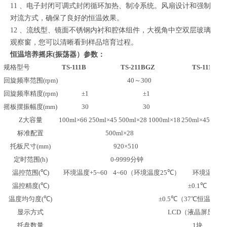
11 、电子封闭可调式封闭循环加热、制冷系统。风扇设计和强制
对流方式，确保了良好的恒温效果。
12 、流线型、镜面不锈钢内衬和腔体组件，大视角中空双层玻璃
观察窗，您可以清晰看到样品培育过程。
恒温培养摇床(振荡器）参数：
规格型号
TS-111B
TS-211BGZ
TS-111C
回旋频率范围
(rpm)
40
～
300
回旋频率精度
(rpm)
±1
±1
±1
摇板摆振幅度
(mm)
30
30
30
Z大容量
100ml×66 250ml×45 500ml×28 1000ml×18
250ml×45 500m
标准配置
500ml×28
托板尺寸
(mm)
920×510
定时范围
(h)
0-9999
分钟
温控范围
(
℃
)
环境温度
+5~60
4~60
（环境温度
25
℃）
环境温度
+5
温控精度
(
℃
)
±0.1
℃
温度均匀度
(
℃
)
±0.5
℃（
37
℃恒温状态
显示方式
LCD
（液晶屏显示
托盘数量
1
块