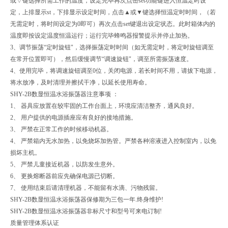
或▽键选择所需工作的温度，设定完毕再次点击set功能键进入恒温定时设
定，上排显示st，下排显示设定时间，点击▲或▼键选择恒温定时时间，（若
无需定时，将时间设定为0即可）再次点击set键退出设定状态。此时箱体内的
温度即按设定温度恒温运行；运行完毕蜂鸣器报警提示并停止加热。
3
、调节振荡“定时旋钮"，选择振荡定时时间（如无需定时，将定时旋钮调至
在常开位置即可），然后缓慢调节“调速旋钮"，调至所需振荡速度。
4
、使用完毕，将调速旋钮调至0位，关闭电源，若长时间不用，请拔下电源，
将水放净，及时清理并擦拭干净，以延长使用寿命。
SHY-2B
数显
恒温水浴振荡器
注意事项 ：
1
、 器具应放置在较牢固的工作台面上，环境应清洁整齐，通风良好。
2、 用户提供的电源插座应有良好的接地措施。
3、 严禁在正常工作的时候移动机器。
4、 严禁箱内无水加热，以免烧坏加热管。严禁各种溶液进入控制室内，以免
损坏主机。
5、 严禁儿童接近机器，以防发生意外。
6、 更换熔断器前应先确保电源已切断。
7、 使用结束后请清理机器，不能留有水滴、污物残留。
SHY-2B
数显
恒温水浴振荡器
保修期为三包一年.终身维护!
SHY-2B
数显
恒温水浴振荡器
非标尺寸和型号可来电订制!
质量管理体系认证