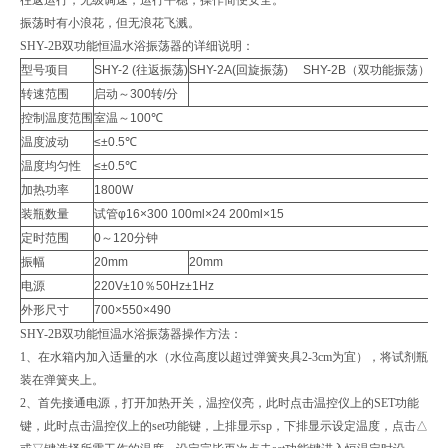
振荡时有小浪花，
但无浪花飞溅。
SHY-2B
双功能恒温水浴振荡器
的详细说明：
型号项目
SHY-2 (
往返振荡
)
SHY-2A(
回旋振荡
) SHY-2B
（双功能振荡）
转速范围
启动～
300
转
/
分
控制温度范围
室温～
100
℃
温度波动
≤±0.5
℃
温度均匀性
≤±0.5
℃
加热功率
1800W
装瓶数量
试管
φ16×300 100ml×24 200ml×15
定时范围
0
～
120
分钟
振幅
20mm
20mm
电源
220V±10
％
50Hz±1Hz
外形尺寸
700×550×490
SHY-2B
双功能恒温水浴振荡器
操作方法：
1
、在水箱内加入适量的水（水位高度以超过弹簧夹具2-3cm为宜），将试剂瓶
装在弹簧夹上。
2
、首先接通电源，打开加热开关，温控仪亮，此时点击温控仪上的SET功能
键，此时点击温控仪上的set功能键，上排显示sp，下排显示设定温度，点击△