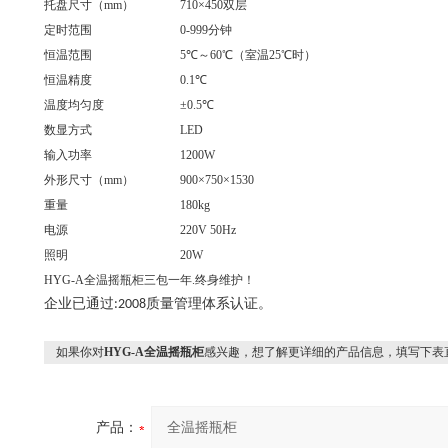
托盘尺寸（
mm
）
710
×
450
双层
定时范围
0-999
分钟
恒温范围
5
℃～
60
℃（室温
25
℃时）
恒温精度
0.1
℃
温度均匀度
±
0.5
℃
数显方式
LED
输入功率
1200W
外形尺寸（
mm
）
900
×
750
×
1530
重量
180kg
电源
220V 50Hz
照明
20W
HYG-A
全温摇瓶柜三包一年
.
终身维护！
企业已通过
质量管理体系认证。
:2008
如果你对
HYG-A全温摇瓶柜
感兴趣，想了解更详细的产品信息，填写下表
产品：