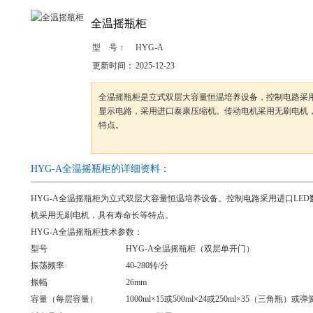
全温摇瓶柜
型 号：
HYG-A
更新时间：
2025-12-23
全温摇瓶柜是立式双层大容量恒温培养设备，控制电路采用
显示电路，采用进口泰康压缩机。传动电机采用无刷电机
特点。
HYG-A全温摇瓶柜的详细资料：
HYG-A
全温摇瓶柜
为立式双层大容量恒温培养设备。控制电路采用进口
LED
机采用无刷电机，具有寿命长等特点。
HYG-A
全温摇瓶柜技术参数：
型号
HYG-A
全温摇瓶柜（双层单开门）
振荡频率
40-280
转
/
分
振幅
26mm
容量（每层容量）
1000ml
×
15
或
500ml
×
24
或
250ml
×
35
（三角瓶）或弹