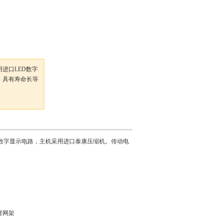
进口LED数字
，具有寿命长等
数字显示电路，主机采用进口泰康压缩机。传动电
簧网架