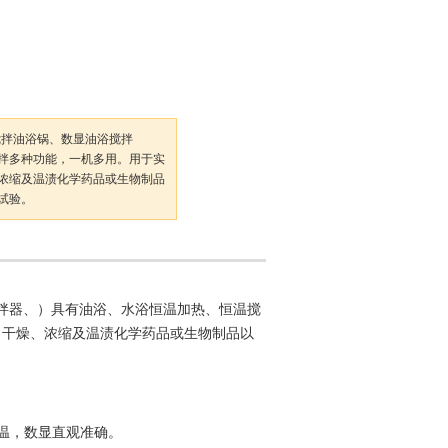
力搅拌油浴锅、数显油浴搅拌
拌多种功能，一机多用。用于实
浓缩及温渍化学药品或生物制品
试验。
拌器、）具有油浴、水浴恒温加热、恒温搅
、干燥、浓缩及温渍化学药品或生物制品以
温，数显直观准确。