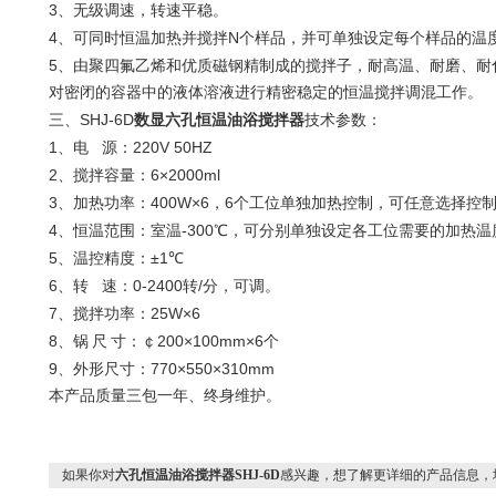
3
、无级调速，转速平稳。
4
N
、可同时恒温加热并搅拌
个样品，并可单独设定每个样品的温
5
、由聚四氟乙烯和优质磁钢精制成的搅拌子，耐高温、耐磨、耐
对密闭的容器中的液体溶液进行精密稳定的恒温搅拌调混工作。
SHJ-6D
三、
数显六孔恒温油浴搅拌器
技术参数：
1
220V 50HZ
、电
源：
2
6×2000ml
、搅拌容量：
3
400W×6
6
、加热功率：
，
个工位单独加热控制，可任意选择控
4
-300
、恒温范围：室温
℃
，可分别单独设定各工位需要的加热温
5
±1
、温控精度：
℃
6
0-2400
/
、转
速：
转
分，可调。
7
25W×6
、搅拌功率：
8
200×100mm×6
、锅
尺
寸：￠
个
9
770×550×310mm
、外形尺寸：
本产品质量三包一年、终身维护。
如果你对
六孔恒温油浴搅拌器SHJ-6D
感兴趣，想了解更详细的产品信息，