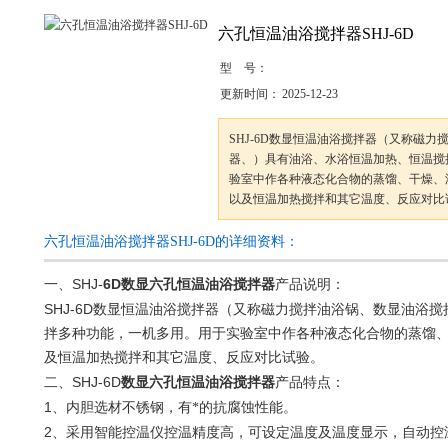
六孔恒温油浴搅拌器SHJ-6D
型 号：
更新时间：
2025-12-23
SHJ-6D数显恒温油浴搅拌器（又称磁
器、）具有油浴、水浴恒温加热、恒温搅
验室中作各种液态化合物的蒸馏、干燥、
以及恒温加热搅拌和其它温度、反应对比
六孔恒温油浴搅拌器SHJ-6D的详细资料：
SHJ-
6D
一、
数显六孔恒温油浴搅拌器
产品说明：
SHJ-6D
数显恒温油浴搅拌器（又称磁力搅拌油浴锅、数显油浴搅
拌多种功能，一机多用。用于实验室中作各种液态化合物的蒸馏
及恒温加热搅拌和其它温度、反应对比试验。
SHJ-6D
二、
数显六孔恒温油浴搅拌器
产品特点：
1
、内胆选材不锈钢，有*的抗腐蚀性能。
2
、采用智能控温仪控温精度高，可设定温度及温度显示，自动控