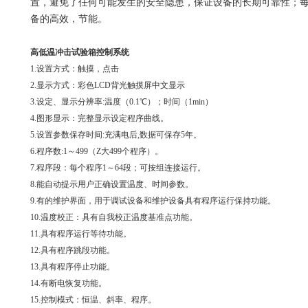
置，避免了任何可能发生的安全隐患，保证设备的长期可靠性；
备的高效，节能。
高低温冲击试验
箱
控制系统
1.设置方式：触摸，点击
2.显示方式：彩色LCD背光触摸屏中文显示
3.设定、显示分辨率:温度（0.1℃）；时间（1min）
4.图形显示：完整显示设定程序曲线。
5.设置参数保存时间:充满电后,数据可保存5年。
6.程序数:1～499（Z大499个程序）。
7.程序段：每个程序1～64段；可按组连接运行。
8.能自动提示用户正确设置温度、时间参数。
9.有的维护界面，用于调试设备和维护设备具有程序运行保持功能。
10.温度校正：具有自我校正温度基准点功能。
11.具有程序运行等待功能。
12.具有程序跳段功能。
13.具有程序停止功能。
14.有断电恢复功能。
15.控制模式：恒温、斜率、程序。