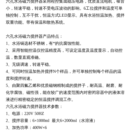
六孔水浴磁力搅拌器采用程控集成稳压电路，优质直流电机，噪音
小，转速平稳，转速不受电压波动的影响。6工位搅拌和温度可单
独控制，互不干扰，恒温方式LED显示。具有水浴恒温加热、搅拌
双重功能。带有保温和散热系统。
六孔水浴磁力搅拌器产品特点：
1、水浴锅选材不锈钢，有*的抗腐蚀性能。
2、采用智能控温仪控温精度高，可设定温度及温度显示，自动控
温，数显直观准确。
3、无级调速，转速平稳。
4、可同时恒温加热并搅拌N个样品，并可单独控制每个样品的温
度和搅拌转速。
5、由聚四氟乙烯和优质磁钢精制成的搅拌子，耐高温、耐磨、耐
化学腐蚀、磁性强，能在较广的速度范围内对密闭容器中的液体溶
液进行精密稳定的恒温搅拌调混工作。
六孔水浴磁力搅拌器技术参数：
1、电源：220V 50HZ
2、搅拌容量：6×1000ml 最大6×2000ml（水溶液）
3、加热功率：400W×6