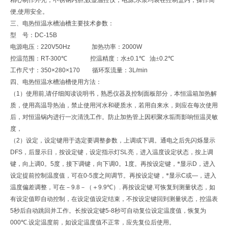
便
,
使用安全。
三、
电热恒温水槽油槽
主要技术参数：
型 号：
DC-15B
电源电压：
220V50Hz
加热功率：
2000W
控温范围：
RT-300
℃
控温精度：水
±0.1
℃
油±
0.2
℃
工作尺寸：
350×280×170
循环泵流量：
3L/min
四、
电热恒温水槽油槽
使用方法：
（
1
）使用前
,
请仔细阅读说明书，熟悉仪器及控制面板部分，本恒温箱加热解
质，使用高温导热油，禁止使用河水和硬质水，若用自来水，则应在每次使用
后，对恒温锅内进行一次清洗工作。防止加热管上因积聚水垢而影响恒温灵敏
度，
（
2
）设定，设定键用于选定要调整参数，上调或下调。通电之后先闪烁显示
DFS
，后显示日，按设定键，设定指示灯
SL
亮，进入温度设定状态，按上调
键，向上调
0
。
5
度，接下调键，向下调
0
。
1
度。再按设定键，*显示
D
，进入
设定提前控制温度值，可在
0-5
度之间调节。再按设定键，*显示
C
或
—
，进入
温度偏差调整，可在－
9.8
－（＋
9.9
℃）
.
再按设定键
.
可恢复到测量状态，如
有设定值即自动控制，在设定值设定结束，不按设定键回到测量状态，控温表
5
秒后自动跳回并工作。长按设定键
5-8
秒可自动复位设定温度值，恢复为
000
℃
.
设定温度前，如设定温度值不正常，应先复位后使用。