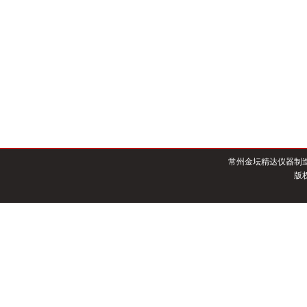
常州金坛精达仪器制
版