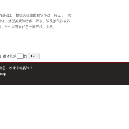
的基础上，根据实验室面积较小这一特点，一次
量轻，外型美观等特点，双表、双头抽气四表四
示，学生亦可在任意一面开机、关机。
末页 跳转到第
页
信息，欢迎来电咨询！
emap