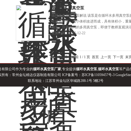
循环水多用真空泵
循环水多用真空泵解说 该泵是在循环水多用真空泵
性成型外壳，缩小体积改进而成，具有体积小，重
抽头，双面相同的多用真空泵，即便于教师直观演
更新时间：2025-12-22
共 6 条记录，当前 1 / 1 页 首页 上一页 下一页 
造有限公司作为专业的
循环水真空泵厂家
,专业提供
循环水真空泵
,
循环水真空泵
等产品
权所有：常州金坛精达仪器制造有限公司 ICP备案号：
苏ICP备11059457号-3
GoogleSit
联系地址：江苏常州金坛区华城路288-1号 5幢2号