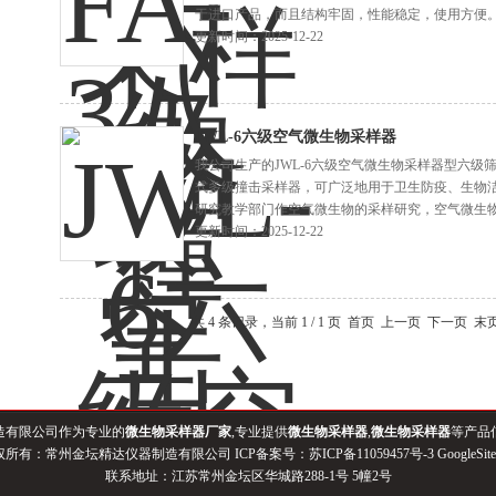
于进口产品，而且结构牢固，性能稳定，使用方便
更新时间：2025-12-22
JWL-6六级空气微生物采样器
我公司生产的JWL-6六级空气微生物采样器型六
式多级撞击采样器，可广泛地用于卫生防疫、生物
研究教学部门作空气微生物的采样研究，空气微生
害及其防治措施提供依据。
更新时间：2025-12-22
共 4 条记录，当前 1 / 1 页 首页 上一页 下一页 
造有限公司作为专业的
微生物采样器厂家
,专业提供
微生物采样器
,
微生物采样器
等产品
权所有：常州金坛精达仪器制造有限公司 ICP备案号：
苏ICP备11059457号-3
GoogleSit
联系地址：江苏常州金坛区华城路288-1号 5幢2号