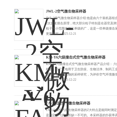
JWL-2空气微生物采样器
JWL-2空气微生物采样器介绍:他是由六个装机器
2次反复撞击原理，绝大部分粒子特别是在器官及
粒子大小范围自然比单级的广，这是一些单级撞击
裂隙式等喷口有更高的采样效率。
更新时间：2025-12-21
KM-Y6六级撞击式空气微生物采样器
KM-Y6六级撞击式空气微生物采样器产品介绍： 
样器，可广泛地用于卫生防疫、生物洁净、制药工
部门作空气微生物的采样研究，为评价空气环境微
更新时间：2025-12-22
FA-3八级空气微生物采样器
FA-3八级空气微生物采样器的Z大特点是能同时
是判定空气状况所缺一不可的。本采样器的扑获率