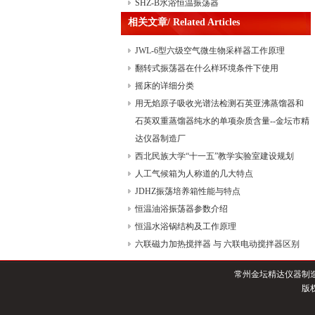
SHZ-B水浴恒温振荡器
相关文章/ Related Articles
JWL-6型六级空气微生物采样器工作原理
翻转式振荡器在什么样环境条件下使用
摇床的详细分类
用无焰原子吸收光谱法检测石英亚沸蒸馏器和
石英双重蒸馏器纯水的单项杂质含量--金坛市精
达仪器制造厂
西北民族大学“十一五”教学实验室建设规划
人工气候箱为人称道的几大特点
JDHZ振荡培养箱性能与特点
恒温油浴振荡器参数介绍
恒温水浴锅结构及工作原理
六联磁力加热搅拌器 与 六联电动搅拌器区别
常州金坛精达仪器制
版