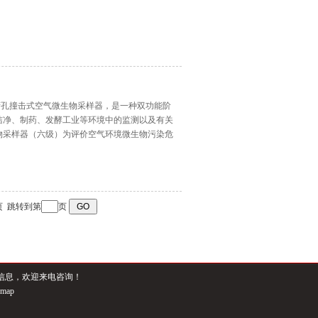
。
级筛孔撞击式空气微生物采样器，是一种双功能阶
洁净、制药、发酵工业等环境中的监测以及有关
物采样器（六级）为评价空气环境微生物污染危
末页 跳转到第
页
信息，欢迎来电咨询！
emap