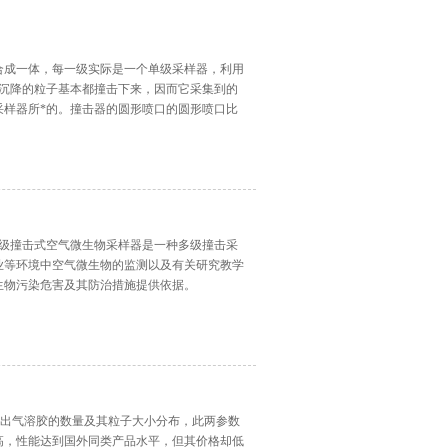
组合成一体，每一级实际是一个单级采样器，利用
肺沉降的粒子基本都撞击下来，因而它采集到的
采样器所*的。撞击器的圆形喷口的圆形喷口比
六级撞击式空气微生物采样器是一种多级撞击采
业等环境中空气微生物的监测以及有关研究教学
生物污染危害及其防治措施提供依据。
测定出气溶胶的数量及其粒子大小分布，此两参数
高，性能达到国外同类产品水平，但其价格却低