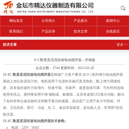
网站首页
公司简介
产品展示
新闻中心
联系我们
产品目录
技术文章
在线留言
技术文章
更多>>
JJ-C数显直流流恒速电动搅拌器---升级版
点击次数：2744 更新时间：2015-03-20
JJ-
1C
数显直流恒速电动搅拌器
是根据广大客户要求
,在JJ-1系列增力电动搅拌器
基础上加以
改进设计的。电机选用了先进的永磁式直流电机，配上增力调速线
路，具有低转速时力矩增大、转速平稳、无噪声、速度连续可调、可长时间连续
使用等优点。搅拌棒采用不锈 钢制成、耐腐蚀，且具有速度LED显示功能。解决
了各科研单位做实验时没有数字显示的难题，该仪器广泛用于各大中院校、环
保、卫生防疫、医疗、冶金、化 工、食品等实验室，是化验人员，常用而*的实
验仪器。
JJ-
1C
数显直流恒速电动搅拌器
技术参数
;
a、电源：220V 50HZ