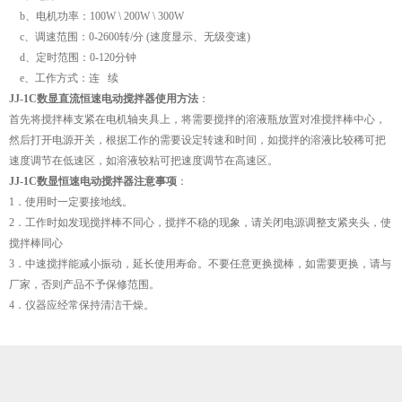
b、电机功率：100W \ 200W \ 300W
c、调速范围：0-2600转/分 (速度显示、无级变速)
d、定时范围：0-120分钟
e、工作方式：连 续
JJ-1C数显直流恒速电动搅拌器使用方法
：
首先将搅拌棒支紧在电机轴夹具上，将需要搅拌的溶液瓶放置对准搅拌棒中心，
然后打开电源开关，根据工作的需要设定转速和时间，如搅拌的溶液比较稀可把
速度调节在低速区，如溶液较粘可把速度调节在高速区。
JJ-1C数显恒速电动搅拌器注意事项
：
1．使用时一定要接地线。
2．工作时如发现搅拌棒不同心，搅拌不稳的现象，请关闭电源调整支紧夹头，使
搅拌棒同心
3．中速搅拌能减小振动，延长使用寿命。不要任意更换搅棒，如需要更换，请与
厂家，否则产品不予保修范围。
4．仪器应经常保持清洁干燥。