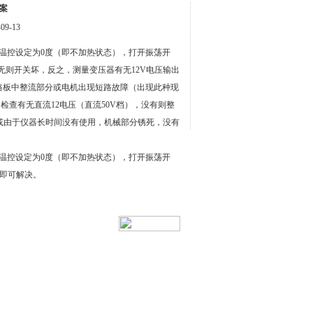
案
9-13
温控设定为0度（即不加热状态），打开振荡开
若无则开关坏，反之，测量变压器有无12V电压输出
线路板中整流部分或电机出现短路故障（出现此种现
检查有无直流12电压（直流50V档），没有则整
坏或由于仪器长时间没有使用，机械部分锈死，没有
温控设定为0度（即不加热状态），打开振荡开
即可解决。